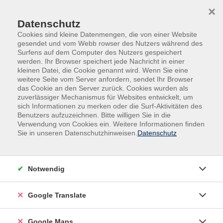
Skip to main content
Skip to page footer
×
Datenschutz
Cookies sind kleine Datenmengen, die von einer Website
gesendet und vom Webb rowser des Nutzers während des
Surfens auf dem Computer des Nutzers gespeichert
werden. Ihr Browser speichert jede Nachricht in einer
kleinen Datei, die Cookie genannt wird. Wenn Sie eine
weitere Seite vom Server anfordern, sendet Ihr Browser
Mensch & Gesellschaft
Katastrophenschutz
das Cookie an den Server zurück. Cookies wurden als
zuverlässiger Mechanismus für Websites entwickelt, um
Infoabend zur neuen Schulung
sich Informationen zu merken oder die Surf-Aktivitäten des
Notfallvorsorge und
Benutzers aufzuzeichnen. Bitte willigen Sie in die
Katastrophenschutz
Verwendung von Cookies ein. Weitere Informationen finden
Sie in unseren Datenschutzhinweisen.
Datenschutz
Wie gut sind Sie auf einen Notfall vorbereitet? Ob
Stromausfall, Extremwetter oder andere
Krisensituationen – jede*r kann plötzlich betroffen
Notwendig
sein. Umso wichtiger ist es, vorbereitet zu sein und im
Ernstfall besonnen handeln zu können.
Google Translate
Die Stadt Warendorf lädt gemeinsam mit der VHS
Warendorf zu einem Infoabend ein. Hier wird die
Google Maps