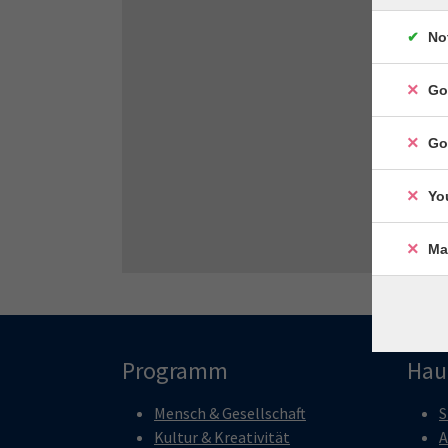
No
Go
Go
Yo
Ma
Programm
Hau
Mensch & Gesellschaft
S
Kultur & Kreativität
A