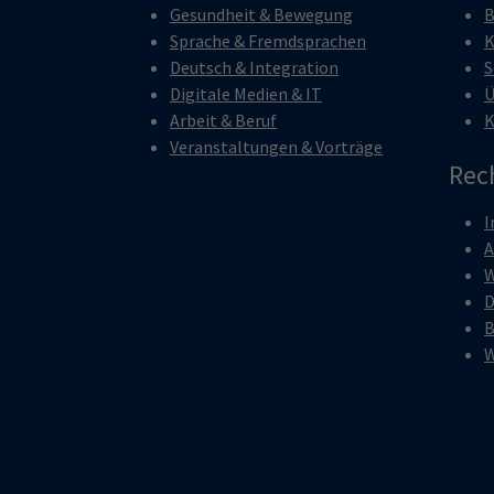
Gesundheit & Bewegung
B
Sprache & Fremdsprachen
K
Deutsch & Integration
S
Digitale Medien & IT
Ü
Arbeit & Beruf
K
Veranstaltungen & Vorträge
Rec
I
W
D
B
W