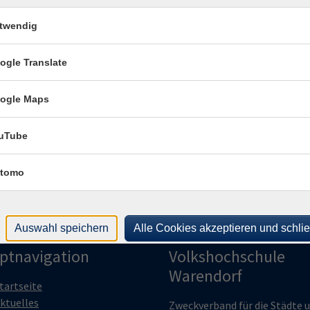
Onl
482
twendig
Onl
ogle Translate
Kon
Frag
Fra
ogle Maps
uTube
tomo
Auswahl speichern
Alle Cookies akzeptieren und schli
ptnavigation
Volkshochschule
Warendorf
tartseite
ktuelles
Zweckverband für die Städte 