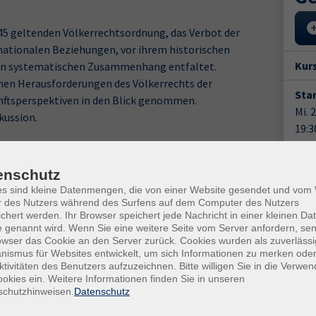
945 geltenden Völkerrechtsordnung, das Verbot der
nationalen Beziehungen, vor ihrem historischen
Kur
en systematischen Zusammenhang entfaltet.
chen Herausforderungen des Völkerrechts der
Star
nftsperspektiven in den Blick genommen.
Mi. 
skussion.
19:3
lkerrecht an der Universität zu Köln.
2 Un
tionalen Gerichtshof in Den Haag ernannt.
enschutz
 des Internationalen Strafgerichtshofs zum Verbrechen der
Anm
es sind kleine Datenmengen, die von einer Website gesendet und vo
r des Nutzers während des Surfens auf dem Computer des Nutzers
Doz
chert werden. Ihr Browser speichert jede Nachricht in einer kleinen Dat
r des Clare Hall College der Universität Cambridge.
 genannt wird. Wenn Sie eine weitere Seite vom Server anfordern, se
Prof
owser das Cookie an den Server zurück. Cookies wurden als zuverlässi
ismus für Websites entwickelt, um sich Informationen zu merken oder
ktivitäten des Benutzers aufzuzeichnen. Bitte willigen Sie in die Verwe
Gesc
okies ein. Weitere Informationen finden Sie in unseren
schutzhinweisen.
Datenschutz
Kurs