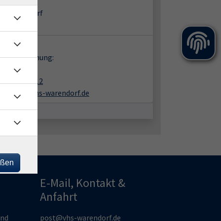
ine-Vortrag
31 Warendorf
ine-Vortrag
takt:
en zur Buchung:
nk Büning
02581-938412
buening@vhs-warendorf.de
eßen
E-Mail, Kontakt &
Anfahrt
und
post@vhs-warendorf.de