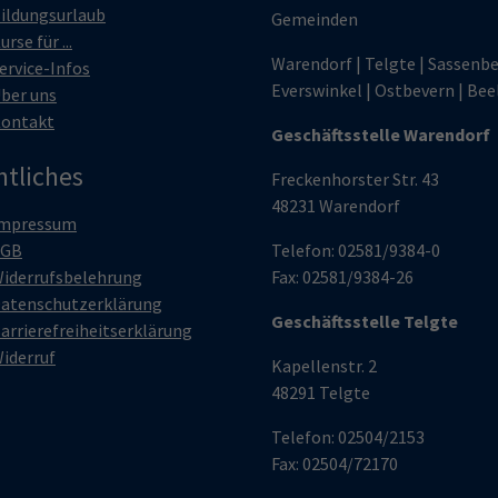
ildungsurlaub
Gemeinden
urse für ...
Warendorf | Telgte | Sassenbe
ervice-Infos
Everswinkel | Ostbevern | Bee
ber uns
ontakt
Geschäftsstelle Warendorf
htliches
Freckenhorster Str. 43
48231 Warendorf
mpressum
AGB
Telefon: 02581/9384-0
iderrufsbelehrung
Fax: 02581/9384-26
atenschutzerklärung
Geschäftsstelle Telgte
arrierefreiheitserklärung
iderruf
Kapellenstr. 2
48291 Telgte
Telefon: 02504/2153
Fax: 02504/72170