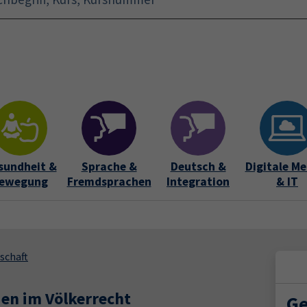
Startseite
Aktuelles
Bildungsurlaub
Kurse für 
sundheit &
Sprache &
Deutsch &
Digitale Me
ewegung
Fremdsprachen
Integration
& IT
schaft
den im Völkerrecht
Ge