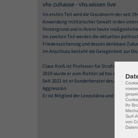
vhs-zuhause - vhs.wissen live
Im ersten Teil wird die Grundnorm der seit 1
Anwendung militärischer Gewalt in den inter
Hintergrund und in ihrem heute maßgeblich
Im zweiten Teil werden die aktuellen politis
Friedenssicherung und dessen denkbare Zuku
Im Anschluss besteht die Gelegenheit zur Di
Claus Kreß ist Professor für Strafrecht und Vö
2019 wurde er zum Richter ad hoc am Interna
Dat
Seit 2021 ist er Sonderberater des Anklägers
Cooki
Aggression.
rowse
gespei
Er ist Mitglied der Leopoldina und Life Membe
Cookie
Ihr Br
Mechan
Surf-A
von Co
Daten