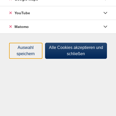
können.
·Ist naschen im Supermarkt erlaubt?
·Gültig ist immer der Preis, der an der Ware steht?
YouTube
·Verpflichtet das Durchblättern einer Zeitschrift zum
Kauf?
Matomo
·Sind Verträge ohne Unterschrift gültig?
·Kann ich jede Ware umtauschen?
Zu diesen Fragen hat jeder eine Meinung, aber stimmt
Auswahl
Alle Cookies akzeptieren und
die auch? Darüber sprechen wir in unserem Vortrag zu
speichern
schließen
Rechtsirrtümern des Alltags.
Erfahren Sie alles über Vertragsrecht und was beim
Onlineshopping wirklich gilt. Lassen Sie sich nicht von
falschen Annahmen leiten – seien Sie dabei und werden
Sie zum Experten Ihrer eigenen Rechte!
Der Vortrag dauert 60 - 90 Minuten und ist kostenlos.
Eine Anmeldung ist nicht erforderlich.