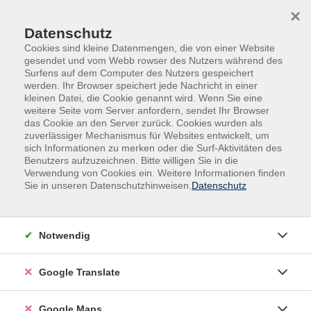
Skip to main content
Skip to page footer
×
Datenschutz
Cookies sind kleine Datenmengen, die von einer Website
gesendet und vom Webb rowser des Nutzers während des
Surfens auf dem Computer des Nutzers gespeichert
werden. Ihr Browser speichert jede Nachricht in einer
kleinen Datei, die Cookie genannt wird. Wenn Sie eine
weitere Seite vom Server anfordern, sendet Ihr Browser
Mensch & Gesellschaft
das Cookie an den Server zurück. Cookies wurden als
zuverlässiger Mechanismus für Websites entwickelt, um
Vortrag
sich Informationen zu merken oder die Surf-Aktivitäten des
Die häufigsten Rechtsirrtümer des
Benutzers aufzuzeichnen. Bitte willigen Sie in die
Alltags
Verwendung von Cookies ein. Weitere Informationen finden
Sie in unseren Datenschutzhinweisen.
Datenschutz
Vortrag der Verbraucherzentrale NRW
Haben Sie sich jemals gefragt, was Ihre Rechte im
Supermarkt sind? Oder wie es um Gewährleistung und
Notwendig
Umtausch steht? In unserem spannenden Vortrag
"Rechtsirrtümer im Alltag" klären wir die häufigsten
Google Translate
Missverständnisse und geben Ihnen wertvolle Tipps,
wie Sie Ihre Rechte als Verbraucher optimal nutzen
Google Maps