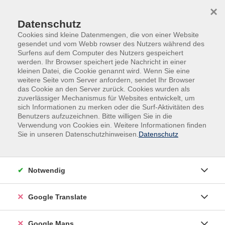
Skip to main content
Skip to page footer
×
Datenschutz
Cookies sind kleine Datenmengen, die von einer Website
gesendet und vom Webb rowser des Nutzers während des
Surfens auf dem Computer des Nutzers gespeichert
werden. Ihr Browser speichert jede Nachricht in einer
kleinen Datei, die Cookie genannt wird. Wenn Sie eine
weitere Seite vom Server anfordern, sendet Ihr Browser
Sprachen & Fremdsprachen
Englisch
das Cookie an den Server zurück. Cookies wurden als
Aufbaukurse
zuverlässiger Mechanismus für Websites entwickelt, um
sich Informationen zu merken oder die Surf-Aktivitäten des
Abendkurs
Benutzers aufzuzeichnen. Bitte willigen Sie in die
Englisch
Verwendung von Cookies ein. Weitere Informationen finden
A 2 Aufbaukurs
Sie in unseren Datenschutzhinweisen.
Datenschutz
In diesem Kurs werden Ihre Kenntnisse auf A2 Niveau
weiter ausgebaut.
Notwendig
Sie lernen neues Vokabular zu unterschiedlichen
Themenbereichen im Alltag, auf Reisen und für
Google Translate
Konversation. In einer entspannten humorvollen
Atmosphäre haben Sie Gelegenheit, dies in
Google Maps
zahlreichen Dialogen sowie weiteren Sprechanlässen