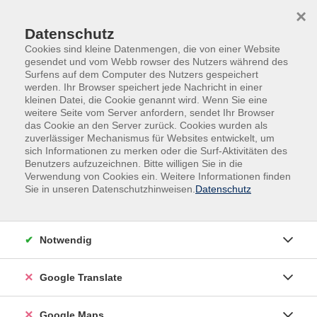
Skip to main content
Skip to page footer
×
Datenschutz
Cookies sind kleine Datenmengen, die von einer Website
gesendet und vom Webb rowser des Nutzers während des
Surfens auf dem Computer des Nutzers gespeichert
werden. Ihr Browser speichert jede Nachricht in einer
kleinen Datei, die Cookie genannt wird. Wenn Sie eine
weitere Seite vom Server anfordern, sendet Ihr Browser
Veranstaltungen & Vorträge
Konzert
das Cookie an den Server zurück. Cookies wurden als
zuverlässiger Mechanismus für Websites entwickelt, um
Klavierkonzert
sich Informationen zu merken oder die Surf-Aktivitäten des
Holger Blüder: „In 90 Minuten um die
Benutzers aufzuzeichnen. Bitte willigen Sie in die
Welt“
Verwendung von Cookies ein. Weitere Informationen finden
Sie in unseren Datenschutzhinweisen.
Datenschutz
Mit virtuosen und ausdrucksvollen Klavierstücken aus
15 Ländern nimmt Holger Blüder die Zuhörenden mit
auf eine musikalische Reise um die Welt. Höchst
Notwendig
unterhaltsam interpretiert er Kompositionen aus
Nord- und Südamerika, Afrika, Asien und Europa. In
Google Translate
großer Wertschätzung von Bedeutung und Historie
vermittelt er dabei die kulturelle Vielfalt der
Google Maps