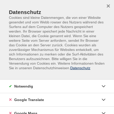
Skip to main content
Skip to page footer
×
Datenschutz
Cookies sind kleine Datenmengen, die von einer Website
gesendet und vom Webb rowser des Nutzers während des
Surfens auf dem Computer des Nutzers gespeichert
werden. Ihr Browser speichert jede Nachricht in einer
kleinen Datei, die Cookie genannt wird. Wenn Sie eine
weitere Seite vom Server anfordern, sendet Ihr Browser
Veranstaltungen & Vorträge
Vortrag
das Cookie an den Server zurück. Cookies wurden als
zuverlässiger Mechanismus für Websites entwickelt, um
Multivisionsshow
sich Informationen zu merken oder die Surf-Aktivitäten des
Mallorca – Die verborgenen
Benutzers aufzuzeichnen. Bitte willigen Sie in die
Schönheiten der Baleareninsel
Verwendung von Cookies ein. Weitere Informationen finden
Sie in unseren Datenschutzhinweisen.
Datenschutz
entdecken
Reisevortrag von Siegfried Becker
Notwendig
Google Translate
Google Maps