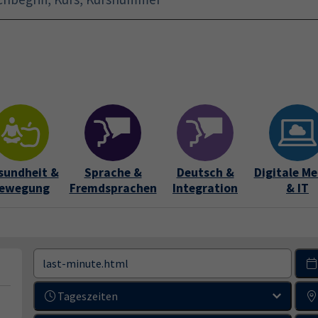
Startseite
Aktuelles
Bildungsurlaub
Kurse für 
sundheit &
Sprache &
Deutsch &
Digitale Me
ewegung
Fremdsprachen
Integration
& IT
Tageszeiten