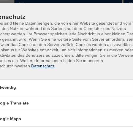
Dozenten*innen
enschutz
nur buchbare
nur beginnende
es sind kleine Datenmengen, die von einer Website gesendet und vo
r des Nutzers während des Surfens auf dem Computer des Nutzers
chert werden. Ihr Browser speichert jede Nachricht in einer kleinen Dat
Kurse (
1
)
Loading...
 genannt wird. Wenn Sie eine weitere Seite vom Server anfordern, se
owser das Cookie an den Server zurück. Cookies wurden als zuverlässi
ismus für Websites entwickelt, um sich Informationen zu merken oder
ktivitäten des Benutzers aufzuzeichnen. Bitte willigen Sie in die Verwe
Stephan Lebert: „Der blinde Fleck. 
okies ein. Weitere Informationen finden Sie in unseren
schutzhinweisen.
Datenschutz
vererbten Traumata des Krieges – 
warum das Schweigen in den Famil
jetzt aufbricht“
twendig
ogle Translate
ogle Maps
ptnavigation
Volkshochschule