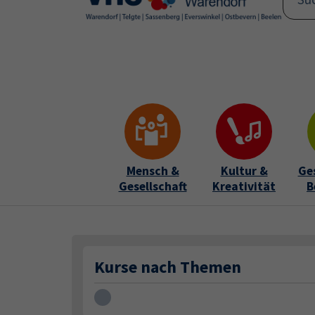
Skip to main content
Skip to page footer
Mensch &
Kultur &
Ge
Gesellschaft
Kreativität
B
Kurse nach Themen
Loading...