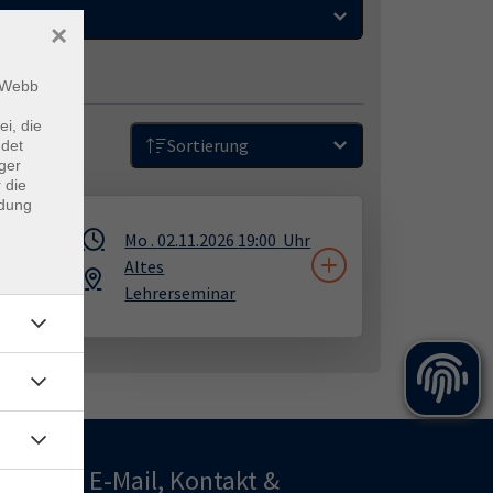
Zeitraum
×
m Webb
ei, die
Sortierung
ndet
ger
 die
ndung
Die
Mo .
02.11.2026
19:00
Uhr
und
Altes
ien
Lehrerseminar
E-Mail, Kontakt &