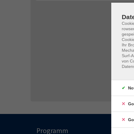
Dat
Cooki
rowse
gespei
Cookie
Ihr Br
Mechan
Surf-A
von Co
Daten
No
Go
Go
Programm
Hau