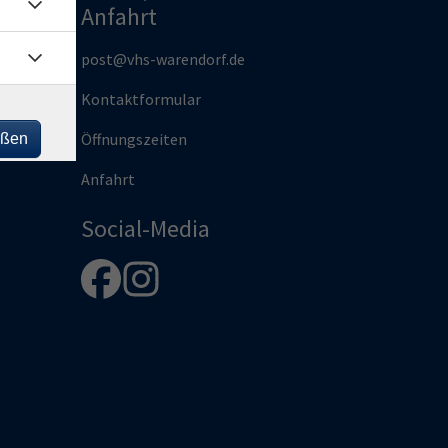
Anfahrt
und
post@vhs-warendorf.de
Kontaktformular
rg |
Öffnungszeiten
eßen
len
Anfahrt
Social-Media