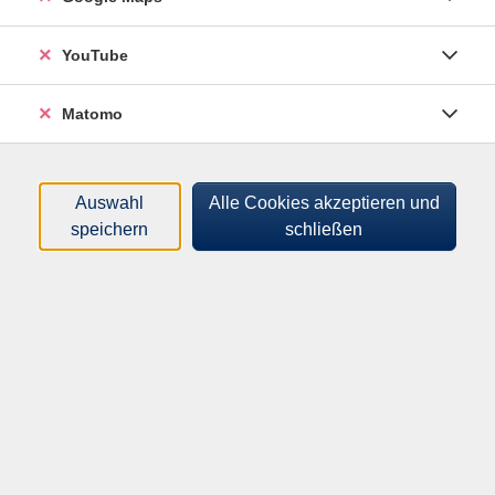
Sortierung
YouTube
Kunst im Ohr – Ein Livestream
Matomo
für alle Sinne 3
vhs-zuhause - vhs.wissen live
Mi .
23.09.2026
19:30
Uhr
Auswahl
Alle Cookies akzeptieren und
Online-Vortrag
speichern
schließen
Kunst im Ohr – Ein Livestream
für alle Sinne 4
vhs-zuhause - vhs.wissen live
Mi .
25.11.2026
19:30
Uhr
Online-Vortrag