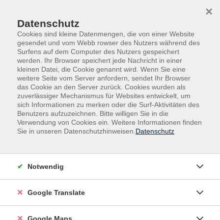
Skip to main content
Skip to page footer
×
Datenschutz
Cookies sind kleine Datenmengen, die von einer Website
gesendet und vom Webb rowser des Nutzers während des
Surfens auf dem Computer des Nutzers gespeichert
werden. Ihr Browser speichert jede Nachricht in einer
Übersicht unserer Dozent:innen
kleinen Datei, die Cookie genannt wird. Wenn Sie eine
weitere Seite vom Server anfordern, sendet Ihr Browser
das Cookie an den Server zurück. Cookies wurden als
zuverlässiger Mechanismus für Websites entwickelt, um
sich Informationen zu merken oder die Surf-Aktivitäten des
Dozent:innen A-Z
Benutzers aufzuzeichnen. Bitte willigen Sie in die
Verwendung von Cookies ein. Weitere Informationen finden
Claudia Böhme
Sie in unseren Datenschutzhinweisen.
Datenschutz
Filter
Notwendig
nur buchbare
nur beginnende
Google Translate
Loading...
Kurse (
2
)
Google Maps