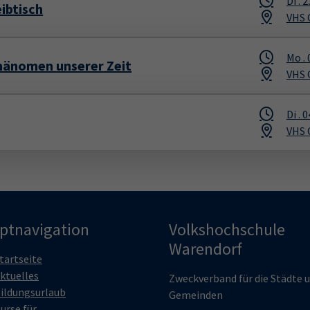
Di .
2
ibtisch
VHS 
Mo .
Phänomen unserer Zeit
VHS 
Di .
0
VHS 
ptnavigation
Volkshochschule
Warendorf
tartseite
ktuelles
Zweckverband für die Städte 
ildungsurlaub
Gemeinden
urse für ...