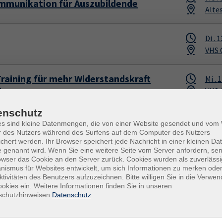
munikation für Auszubildende
Alte
Di .
1
VHS 
Training für mehr Widerstandskraft
Mi .
1
ltag
VHS 
enschutz
Mo .
Kopf!
es sind kleine Datenmengen, die von einer Website gesendet und vo
VHS 
r des Nutzers während des Surfens auf dem Computer des Nutzers
chert werden. Ihr Browser speichert jede Nachricht in einer kleinen Dat
 genannt wird. Wenn Sie eine weitere Seite vom Server anfordern, se
h - Jetzt! Professioneller Umgang mit
owser das Cookie an den Server zurück. Cookies wurden als zuverlässi
Di .
0
ismus für Websites entwickelt, um sich Informationen zu merken oder
VHS 
ktivitäten des Benutzers aufzuzeichnen. Bitte willigen Sie in die Verwe
okies ein. Weitere Informationen finden Sie in unseren
schutzhinweisen.
Datenschutz
Mi .
0
 Sie Ihre Zeit im Griff?
VHS 