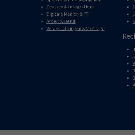
Deutsch & Integration
S
Digitale Medien & IT
Ü
Arbeit & Beruf
K
Veranstaltungen & Vorträge
Rec
I
W
D
B
W