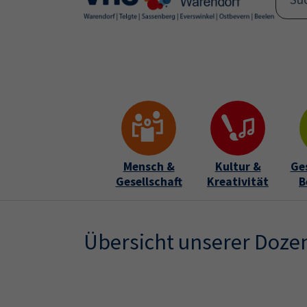
Skip to main content
Skip to page footer
Mensch &
Kultur &
Ge
Gesellschaft
Kreativität
B
Übersicht unserer Doze