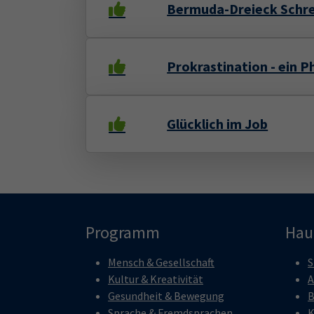
Bermuda-Dreieck Schre
Prokrastination - ein 
Glücklich im Job
Programm
Hau
Mensch & Gesellschaft
S
Kultur & Kreativität
A
Gesundheit & Bewegung
B
Sprache & Fremdsprachen
K