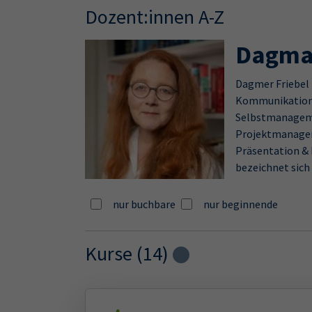
Dozent:innen A-Z
Dagmar
Dagmer Friebel 
Kommunikation,
Selbstmanageme
Projektmanag
Präsentation &
bezeichnet sich 
nur buchbare
nur beginnende
Kurse (
14
)
Loading...