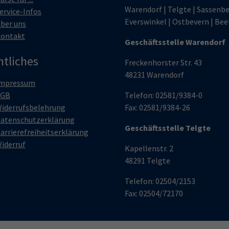
Warendorf | Telgte | Sassenbe
ervice-Infos
Everswinkel | Ostbevern | Bee
ber uns
ontakt
Geschäftsstelle Warendorf
htliches
Freckenhorster Str. 43
48231 Warendorf
mpressum
AGB
Telefon: 02581/9384-0
iderrufsbelehrung
Fax: 02581/9384-26
atenschutzerklärung
Geschäftsstelle Telgte
arrierefreiheitserklärung
iderruf
Kapellenstr. 2
48291 Telgte
Telefon: 02504/2153
Fax: 02504/72170