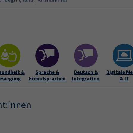
Startseite
Aktuelles
Bildungsurlaub
Kurse für 
sundheit &
Sprache &
Deutsch &
Digitale Me
ewegung
Fremdsprachen
Integration
& IT
nt:innen