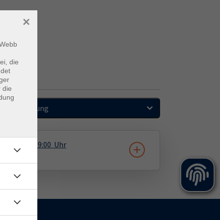
×
m Webb
ei, die
ndet
ger
 die
ndung
Sortierung
19.10.2026
19:00
Uhr
e