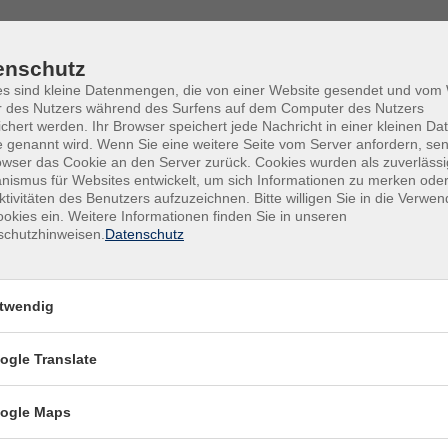
enschutz
es sind kleine Datenmengen, die von einer Website gesendet und vo
r des Nutzers während des Surfens auf dem Computer des Nutzers
chert werden. Ihr Browser speichert jede Nachricht in einer kleinen Dat
 genannt wird. Wenn Sie eine weitere Seite vom Server anfordern, se
owser das Cookie an den Server zurück. Cookies wurden als zuverlässi
ismus für Websites entwickelt, um sich Informationen zu merken oder
ktivitäten des Benutzers aufzuzeichnen. Bitte willigen Sie in die Verwe
okies ein. Weitere Informationen finden Sie in unseren
schutzhinweisen.
Datenschutz
Schimmel
Mo .
twendig
Mühl
rzentrale NRW
ogle Translate
ogle Maps