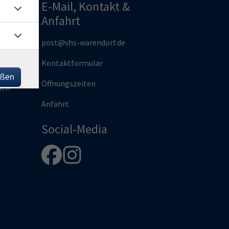
E-Mail, Kontakt &
Anfahrt
und
post@vhs-warendorf.de
Kontaktformular
rg |
eßen
Öffnungszeiten
len
Anfahrt
Social-Media