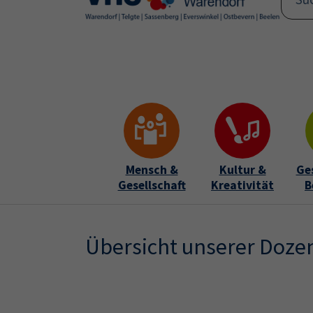
Skip to main content
Skip to page footer
Mensch &
Kultur &
Ge
Gesellschaft
Kreativität
B
Übersicht unserer Doze