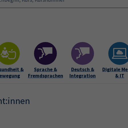
Startseite
Aktuelles
Bildungsurlaub
Kurse für 
sundheit &
Sprache &
Deutsch &
Digitale Me
ewegung
Fremdsprachen
Integration
& IT
nt:innen