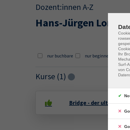
Dozent:innen A-Z
Hans-Jürgen Lorke
Dat
Cooki
rowse
gespei
Cookie
Ihr Br
nur buchbare
nur beginnende
Mechan
Surf-A
von Co
Kurse (
1
)
Daten
Loading...
No
Bridge - der ultimative
Go
Go