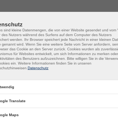
enschutz
es sind kleine Datenmengen, die von einer Website gesendet und vo
r des Nutzers während des Surfens auf dem Computer des Nutzers
chert werden. Ihr Browser speichert jede Nachricht in einer kleinen Dat
 genannt wird. Wenn Sie eine weitere Seite vom Server anfordern, se
owser das Cookie an den Server zurück. Cookies wurden als zuverlässi
ismus für Websites entwickelt, um sich Informationen zu merken oder
ktivitäten des Benutzers aufzuzeichnen. Bitte willigen Sie in die Verwe
okies ein. Weitere Informationen finden Sie in unseren
schutzhinweisen.
Datenschutz
twendig
Di .
2
 Spiel- und Denkspaß
VHS-
ogle Translate
ogle Maps