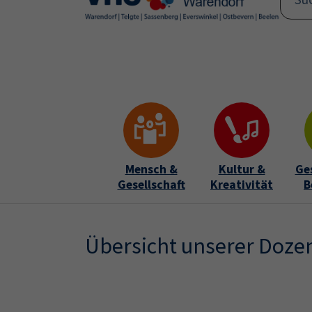
Skip to main content
Skip to page footer
Mensch &
Kultur &
Ge
Gesellschaft
Kreativität
B
Übersicht unserer Doze