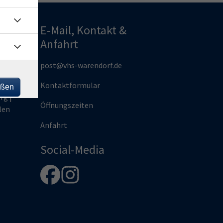
E-Mail, Kontakt &
Anfahrt
und
post@vhs-warendorf.de
Kontaktformular
eßen
rg |
Öffnungszeiten
len
Anfahrt
Social-Media