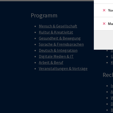
Yo
Programm
Hau
Ma
Mensch & Gesellschaft
S
Kultur & Kreativität
A
Gesundheit & Bewegung
B
Sprache & Fremdsprachen
K
Deutsch & Integration
S
Digitale Medien & IT
Ü
Arbeit & Beruf
K
Veranstaltungen & Vorträge
Rec
I
W
D
B