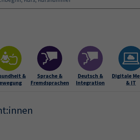
Startseite
Aktuelles
Bildungsurlaub
Kurse für 
sundheit &
Sprache &
Deutsch &
Digitale Me
ewegung
Fremdsprachen
Integration
& IT
nt:innen