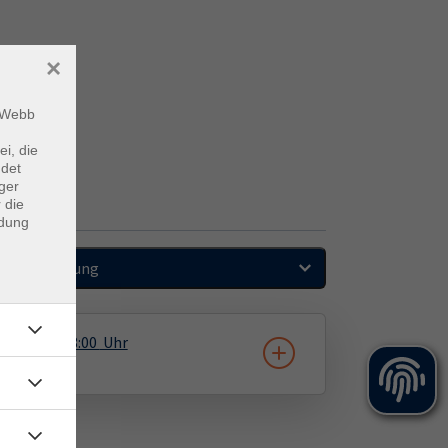
×
m Webb
ei, die
ndet
ger
 die
ndung
Sortierung
6.01.2027
18:00
Uhr
Haus