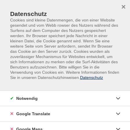
Skip to main content
Skip to page footer
×
Datenschutz
Cookies sind kleine Datenmengen, die von einer Website
gesendet und vom Webb rowser des Nutzers während des
Surfens auf dem Computer des Nutzers gespeichert
werden. Ihr Browser speichert jede Nachricht in einer
Übersicht unserer Dozent:innen
kleinen Datei, die Cookie genannt wird. Wenn Sie eine
weitere Seite vom Server anfordern, sendet Ihr Browser
das Cookie an den Server zurück. Cookies wurden als
zuverlässiger Mechanismus für Websites entwickelt, um
sich Informationen zu merken oder die Surf-Aktivitäten des
Dozent:innen A-Z
Benutzers aufzuzeichnen. Bitte willigen Sie in die
Verwendung von Cookies ein. Weitere Informationen finden
Sie in unseren Datenschutzhinweisen.
Datenschutz
Notwendig
Google Translate
Google Maps