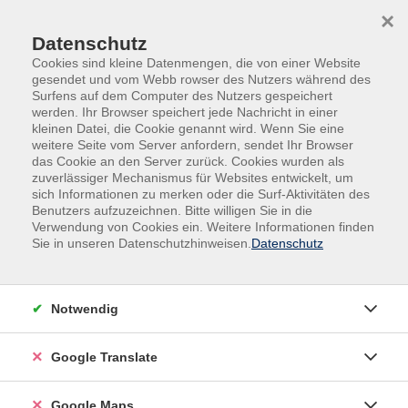
Skip to main content
Skip to page footer
×
Datenschutz
Cookies sind kleine Datenmengen, die von einer Website
gesendet und vom Webb rowser des Nutzers während des
Surfens auf dem Computer des Nutzers gespeichert
werden. Ihr Browser speichert jede Nachricht in einer
Übersicht unserer Dozent:innen
kleinen Datei, die Cookie genannt wird. Wenn Sie eine
weitere Seite vom Server anfordern, sendet Ihr Browser
das Cookie an den Server zurück. Cookies wurden als
zuverlässiger Mechanismus für Websites entwickelt, um
sich Informationen zu merken oder die Surf-Aktivitäten des
Dozent:innen A-Z
Benutzers aufzuzeichnen. Bitte willigen Sie in die
Verwendung von Cookies ein. Weitere Informationen finden
Dr. Heiner Schwarzberg
Sie in unseren Datenschutzhinweisen.
Datenschutz
Filter
Notwendig
nur buchbare
nur beginnende
Google Translate
Loading...
Kurse (
1
)
Google Maps