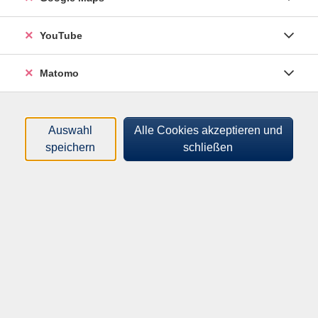
Sortierung
YouTube
STONEHENGE. Uralte
Matomo
Geheimnisse, neue
Entdeckungen
vhs-zuhause - vhs.wissen live
Auswahl
Alle Cookies akzeptieren und
Mi .
30.09.2026
19:30
Uhr
speichern
schließen
Online-Vortrag
Programm
Mensch & Gesellschaft
Kultur & Kreativität