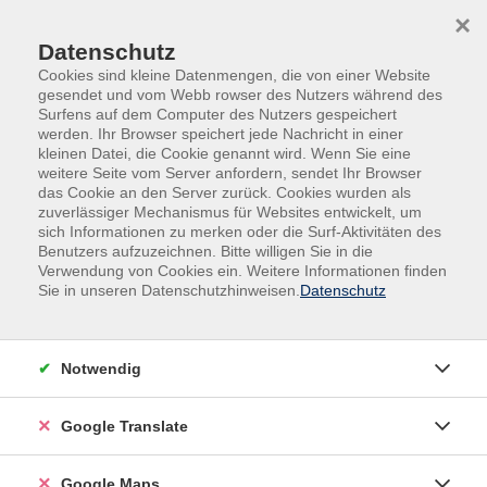
Skip to main content
Skip to page footer
×
Datenschutz
Cookies sind kleine Datenmengen, die von einer Website
gesendet und vom Webb rowser des Nutzers während des
Surfens auf dem Computer des Nutzers gespeichert
werden. Ihr Browser speichert jede Nachricht in einer
Übersicht unserer Dozent:innen
kleinen Datei, die Cookie genannt wird. Wenn Sie eine
weitere Seite vom Server anfordern, sendet Ihr Browser
das Cookie an den Server zurück. Cookies wurden als
zuverlässiger Mechanismus für Websites entwickelt, um
sich Informationen zu merken oder die Surf-Aktivitäten des
Dozent:innen A-Z
Benutzers aufzuzeichnen. Bitte willigen Sie in die
Verwendung von Cookies ein. Weitere Informationen finden
Hermann Lammers
Sie in unseren Datenschutzhinweisen.
Datenschutz
Filter
Notwendig
nur buchbare
nur beginnende
Google Translate
Loading...
Kurse (
1
)
Google Maps