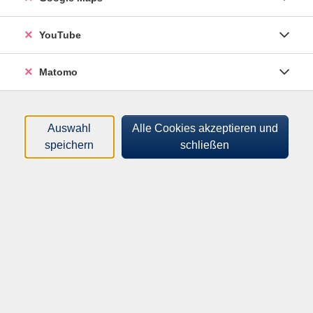
Sortierung
YouTube
„Den Wald entdecken – das
Matomo
Meer streicheln“
Geführte Waldwanderung mit dem
Waldbauern Hermann Lammers
Auswahl
Alle Cookies akzeptieren und
Sa .
03.10.2026
11:00
Uhr
speichern
schließen
Parkplatz
Programm
Mensch & Gesellschaft
Kultur & Kreativität