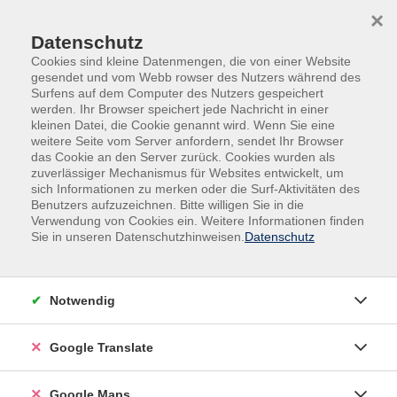
Skip to main content
Skip to page footer
×
Datenschutz
Cookies sind kleine Datenmengen, die von einer Website
gesendet und vom Webb rowser des Nutzers während des
Surfens auf dem Computer des Nutzers gespeichert
werden. Ihr Browser speichert jede Nachricht in einer
Übersicht unserer Dozent:innen
kleinen Datei, die Cookie genannt wird. Wenn Sie eine
weitere Seite vom Server anfordern, sendet Ihr Browser
das Cookie an den Server zurück. Cookies wurden als
zuverlässiger Mechanismus für Websites entwickelt, um
sich Informationen zu merken oder die Surf-Aktivitäten des
Dozent:innen A-Z
Benutzers aufzuzeichnen. Bitte willigen Sie in die
Verwendung von Cookies ein. Weitere Informationen finden
Joshua Silkenbäumer
Sie in unseren Datenschutzhinweisen.
Datenschutz
Filter
Notwendig
nur buchbare
nur beginnende
Google Translate
Loading...
Kurse (
1
)
Google Maps