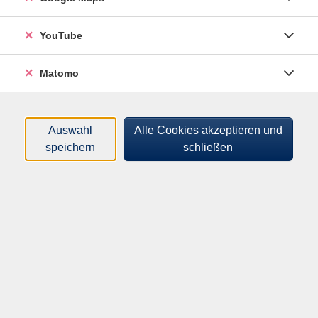
Sortierung
YouTube
Komm und sieh selbst -
Matomo
Filmworkshop - Herbstferien
2026
TeilProjekt 5: TalentCAMPus "Kultur macht
Auswahl
Alle Cookies akzeptieren und
stark. Bündnisse für Bildung" des DVV
speichern
schließen
Mo .
19.10.2026
09:00
Uhr
Haus der Generationen
Programm
Mensch & Gesellschaft