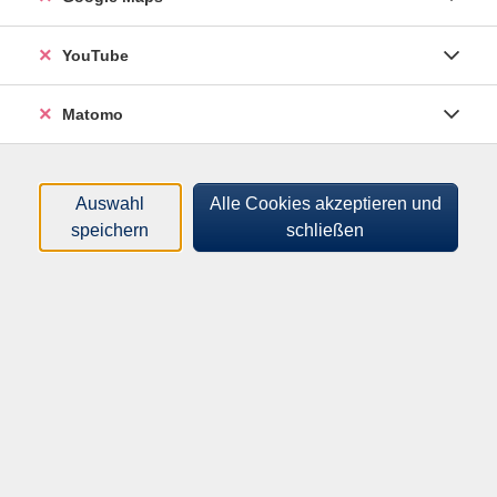
Sortierung
YouTube
SCCW- Senioren-Computer-
Matomo
Club Warendorf
Di .
01.09.2026
15:00
Uhr
Altes Lehrerseminar
​,
Altes Lehrerseminar
​,
Auswahl
Alle Cookies akzeptieren und
Altes Lehrerseminar
speichern
schließen
SCCW- Senioren-Computer-
Club Warendorf
Di .
05.01.2027
15:00
Uhr
Altes Lehrerseminar
​,
Altes Lehrerseminar
​,
Altes Lehrerseminar