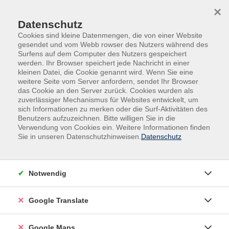
Skip to main content
Skip to page footer
×
Datenschutz
Cookies sind kleine Datenmengen, die von einer Website
gesendet und vom Webb rowser des Nutzers während des
Surfens auf dem Computer des Nutzers gespeichert
werden. Ihr Browser speichert jede Nachricht in einer
Übersicht unserer Dozent:innen
kleinen Datei, die Cookie genannt wird. Wenn Sie eine
weitere Seite vom Server anfordern, sendet Ihr Browser
das Cookie an den Server zurück. Cookies wurden als
zuverlässiger Mechanismus für Websites entwickelt, um
sich Informationen zu merken oder die Surf-Aktivitäten des
Dozent:innen A-Z
Benutzers aufzuzeichnen. Bitte willigen Sie in die
Verwendung von Cookies ein. Weitere Informationen finden
Manfred Rotterdam
Sie in unseren Datenschutzhinweisen.
Datenschutz
Filter
Notwendig
nur buchbare
nur beginnende
Google Translate
Loading...
Kurse (
2
)
Google Maps