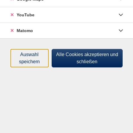
Sortierung
YouTube
Vertrauen in Wissenschaft -
Matomo
zwischen Expertise und
Skepsis
vhs-zuhause - vhs.wissen live
Auswahl
Alle Cookies akzeptieren und
Di .
06.10.2026
19:30
Uhr
speichern
schließen
Online-Vortrag
Programm
Mensch & Gesellschaft
Kultur & Kreativität