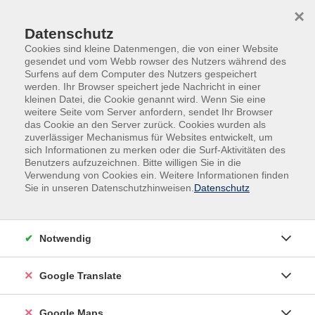
Skip to main content
Skip to page footer
×
Datenschutz
Cookies sind kleine Datenmengen, die von einer Website
gesendet und vom Webb rowser des Nutzers während des
Surfens auf dem Computer des Nutzers gespeichert
werden. Ihr Browser speichert jede Nachricht in einer
Übersicht unserer Dozent:innen
kleinen Datei, die Cookie genannt wird. Wenn Sie eine
weitere Seite vom Server anfordern, sendet Ihr Browser
das Cookie an den Server zurück. Cookies wurden als
zuverlässiger Mechanismus für Websites entwickelt, um
sich Informationen zu merken oder die Surf-Aktivitäten des
Dozent:innen A-Z
Benutzers aufzuzeichnen. Bitte willigen Sie in die
Verwendung von Cookies ein. Weitere Informationen finden
Prof. Dr. Mike S. Schäfer
Sie in unseren Datenschutzhinweisen.
Datenschutz
Filter
Notwendig
nur buchbare
nur beginnende
Google Translate
Kurse (
1
)
Loading...
Google Maps