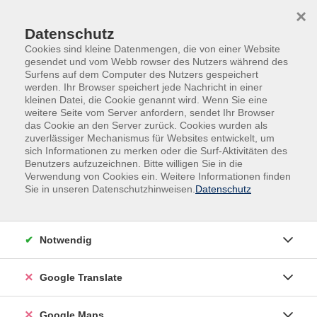
Skip to main content
Skip to page footer
×
Datenschutz
Cookies sind kleine Datenmengen, die von einer Website
gesendet und vom Webb rowser des Nutzers während des
Surfens auf dem Computer des Nutzers gespeichert
werden. Ihr Browser speichert jede Nachricht in einer
Übersicht unserer Dozent:innen
kleinen Datei, die Cookie genannt wird. Wenn Sie eine
weitere Seite vom Server anfordern, sendet Ihr Browser
das Cookie an den Server zurück. Cookies wurden als
zuverlässiger Mechanismus für Websites entwickelt, um
sich Informationen zu merken oder die Surf-Aktivitäten des
Dozent:innen A-Z
Benutzers aufzuzeichnen. Bitte willigen Sie in die
Verwendung von Cookies ein. Weitere Informationen finden
Prof. Dr. Norbert Frei
Sie in unseren Datenschutzhinweisen.
Datenschutz
Filter
Notwendig
nur buchbare
nur beginnende
Google Translate
Loading...
Kurse (
1
)
Google Maps