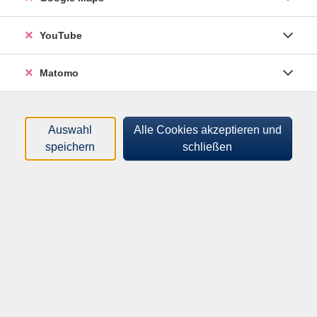
Sortierung
YouTube
Konrad Adenauer. Kanzler
Matomo
nach der Katastrophe
vhs-zuhause - vhs.wissen live
Di .
24.11.2026
19:30
Uhr
Auswahl
Alle Cookies akzeptieren und
Online-Vortrag
speichern
schließen
Programm
Mensch & Gesellschaft
Kultur & Kreativität
Gesundheit & Bewegung