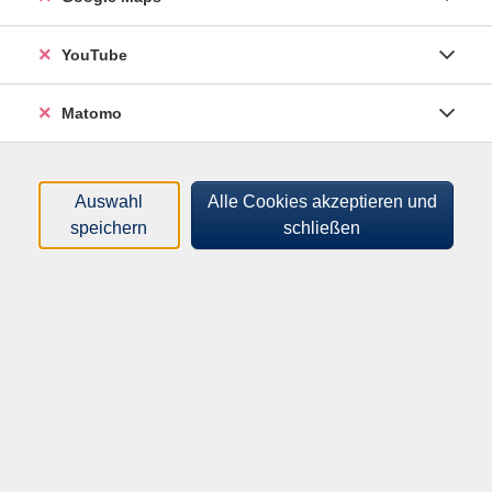
Sortierung
YouTube
Lappland – atemberaubend
Matomo
und wild
Mi .
18.11.2026
19:00
Uhr
Rochus-Hospital
Auswahl
Alle Cookies akzeptieren und
speichern
schließen
Wo die Vielfalt Wurzeln
schlägt – der Wald als
artenreicher Lebensraum
Kooperation mit dem Verein
OK.OstbevernKultur zum Thema Wald
Do .
11.02.2027
19:00
Uhr
Kulturwerkstatt