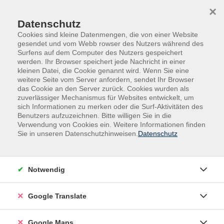
Skip to main content
Skip to page footer
×
Datenschutz
Cookies sind kleine Datenmengen, die von einer Website
gesendet und vom Webb rowser des Nutzers während des
Surfens auf dem Computer des Nutzers gespeichert
werden. Ihr Browser speichert jede Nachricht in einer
Übersicht unserer Dozent:innen
kleinen Datei, die Cookie genannt wird. Wenn Sie eine
weitere Seite vom Server anfordern, sendet Ihr Browser
das Cookie an den Server zurück. Cookies wurden als
zuverlässiger Mechanismus für Websites entwickelt, um
sich Informationen zu merken oder die Surf-Aktivitäten des
Dozent:innen A-Z
Benutzers aufzuzeichnen. Bitte willigen Sie in die
Verwendung von Cookies ein. Weitere Informationen finden
Dr. Olaf Niepagenkemper
Sie in unseren Datenschutzhinweisen.
Datenschutz
Filter
Notwendig
nur buchbare
nur beginnende
Google Translate
Loading...
Kurse (
5
)
Google Maps