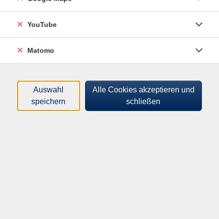
Sortierung
YouTube
Wie einfach kann ein lebendes
Matomo
System sein?
vhs-zuhause - vhs.wissen live
Di .
10.11.2026
19:30
Uhr
Auswahl
Alle Cookies akzeptieren und
Online-Vortrag
speichern
schließen
Programm
Mensch & Gesellschaft
Kultur & Kreativität
Gesundheit & Bewegung