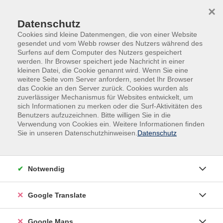
Skip to main content
Skip to page footer
×
Datenschutz
Cookies sind kleine Datenmengen, die von einer Website
gesendet und vom Webb rowser des Nutzers während des
Surfens auf dem Computer des Nutzers gespeichert
werden. Ihr Browser speichert jede Nachricht in einer
Übersicht unserer Dozent:innen
kleinen Datei, die Cookie genannt wird. Wenn Sie eine
weitere Seite vom Server anfordern, sendet Ihr Browser
das Cookie an den Server zurück. Cookies wurden als
zuverlässiger Mechanismus für Websites entwickelt, um
sich Informationen zu merken oder die Surf-Aktivitäten des
Dozent:innen A-Z
Benutzers aufzuzeichnen. Bitte willigen Sie in die
Verwendung von Cookies ein. Weitere Informationen finden
Prof. Dr. Petra Schwille
Sie in unseren Datenschutzhinweisen.
Datenschutz
Filter
Notwendig
nur buchbare
nur beginnende
Google Translate
Loading...
Kurse (
1
)
Google Maps