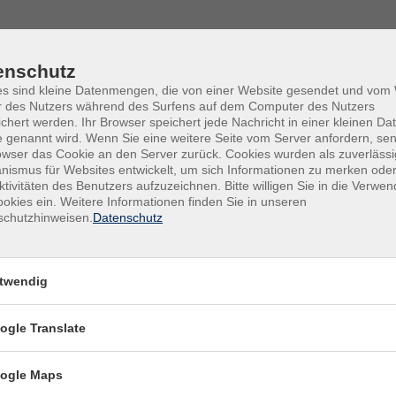
enschutz
es sind kleine Datenmengen, die von einer Website gesendet und vo
r des Nutzers während des Surfens auf dem Computer des Nutzers
chert werden. Ihr Browser speichert jede Nachricht in einer kleinen Dat
 genannt wird. Wenn Sie eine weitere Seite vom Server anfordern, se
owser das Cookie an den Server zurück. Cookies wurden als zuverlässi
ismus für Websites entwickelt, um sich Informationen zu merken oder
ktivitäten des Benutzers aufzuzeichnen. Bitte willigen Sie in die Verwe
okies ein. Weitere Informationen finden Sie in unseren
schutzhinweisen.
Datenschutz
Di .
0
twendig
 mit Ulrich Fälker
Kult
ogle Translate
ogle Maps