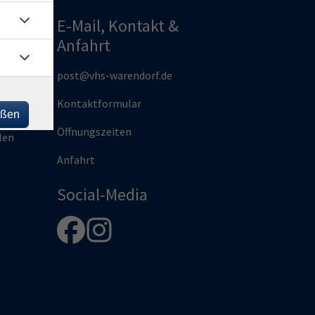
E-Mail, Kontakt &
Anfahrt
und
post@vhs-warendorf.de
Kontaktformular
eßen
rg |
Öffnungszeiten
len
Anfahrt
Social-Media