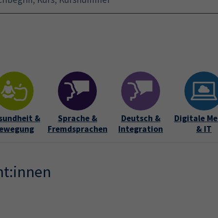
Startseite
Aktuelles
Bildungsurlaub
Kurse für 
sundheit &
Sprache &
Deutsch &
Digitale Me
ewegung
Fremdsprachen
Integration
& IT
nt:innen