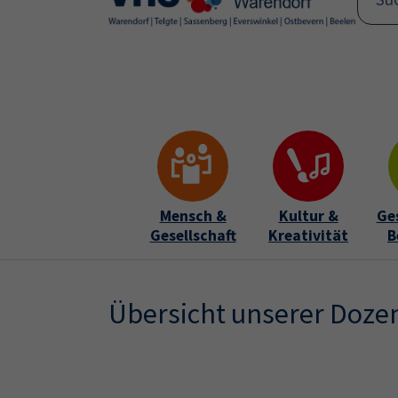
Skip to main content
Skip to page footer
Mensch &
Kultur &
Ge
Gesellschaft
Kreativität
B
Übersicht unserer Doze