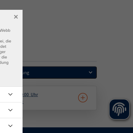
×
m Webb
ei, die
ndet
ger
 die
ndung
Sortierung
3.11.2026
19:00
Uhr
urwerkstatt