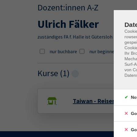
Dozent:innen A-Z
Ulrich Fälker
Dat
Cooki
zuständiges FA f. Halle ist Gütersloh
rowse
gespei
Cookie
nur buchbare
nur beginnende
Ihr Br
Mechan
Surf-A
von Co
Kurse (
1
)
Loading...
Daten
No
Taiwan - Reisereportage
Go
Go