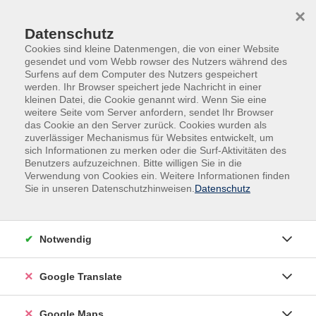
Skip to main content
Skip to page footer
×
Datenschutz
Cookies sind kleine Datenmengen, die von einer Website
gesendet und vom Webb rowser des Nutzers während des
Surfens auf dem Computer des Nutzers gespeichert
werden. Ihr Browser speichert jede Nachricht in einer
kleinen Datei, die Cookie genannt wird. Wenn Sie eine
weitere Seite vom Server anfordern, sendet Ihr Browser
Arbeit & Beruf
Beschäftigungsfähigkeit
das Cookie an den Server zurück. Cookies wurden als
zuverlässiger Mechanismus für Websites entwickelt, um
Online-Impulsworkshop
sich Informationen zu merken oder die Surf-Aktivitäten des
Glücklich im Job
Benutzers aufzuzeichnen. Bitte willigen Sie in die
Verwendung von Cookies ein. Weitere Informationen finden
„Work-Life-Balance“ ist es nicht, sondern „Life-
Sie in unseren Datenschutzhinweisen.
Datenschutz
Design“! Es müssen keine Gewichte
gegeneinandergesetzt werden, um glücklich und
zufrieden zu sein. Glück im Job ist ein Bestandteil des
Notwendig
Lebens und kann genauso zum „Glücklich sein“
beitragen wie ein erfüllendes Hobby. Dabei wird dann
Google Translate
so ganz nebenbei dein Beruf zur Kraftquelle statt zu
einer Zeit, die dich Kraft und Freude kostet. Mit ein paar
Google Maps
einfachen Strategien und Einsichten, kann dein Glück