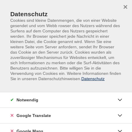
Skip to main content
Skip to page footer
×
Datenschutz
Cookies sind kleine Datenmengen, die von einer Website
gesendet und vom Webb rowser des Nutzers während des
Surfens auf dem Computer des Nutzers gespeichert
werden. Ihr Browser speichert jede Nachricht in einer
kleinen Datei, die Cookie genannt wird. Wenn Sie eine
weitere Seite vom Server anfordern, sendet Ihr Browser
Gesundheit & Bewegung
das Cookie an den Server zurück. Cookies wurden als
Allgemeine Informationen
zuverlässiger Mechanismus für Websites entwickelt, um
/Fachgebietsübergreifende Veranstaltungen
sich Informationen zu merken oder die Surf-Aktivitäten des
Benutzers aufzuzeichnen. Bitte willigen Sie in die
Workshop
Verwendung von Cookies ein. Weitere Informationen finden
Neurographik©
Sie in unseren Datenschutzhinweisen.
Datenschutz
Gestalte deinen Neurobaum - kreativ und
lösungsorientiert
Notwendig
Neurographik© ist eine kreative und achtsame
Methode, um mögliche Lösungen für ein Thema zu
Google Translate
finden und sich zu entspannen. In acht
Arbeitsschritten entstehen in ganz individueller
Google Maps
Handschrift im Workshop Neurobäume, die ein Modell