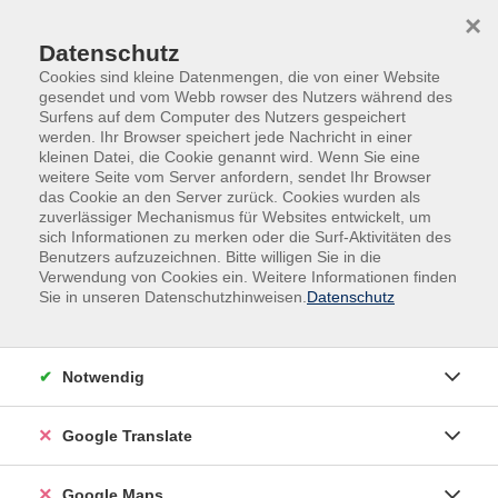
Skip to main content
Skip to page footer
×
Datenschutz
Cookies sind kleine Datenmengen, die von einer Website
gesendet und vom Webb rowser des Nutzers während des
Surfens auf dem Computer des Nutzers gespeichert
werden. Ihr Browser speichert jede Nachricht in einer
kleinen Datei, die Cookie genannt wird. Wenn Sie eine
weitere Seite vom Server anfordern, sendet Ihr Browser
Gesundheit & Bewegung
das Cookie an den Server zurück. Cookies wurden als
Entspannung/Stressbewältigung
zuverlässiger Mechanismus für Websites entwickelt, um
sich Informationen zu merken oder die Surf-Aktivitäten des
Tageskurs
Benutzers aufzuzeichnen. Bitte willigen Sie in die
Autogenes Training – Auffrischen &
Verwendung von Cookies ein. Weitere Informationen finden
Kennenlernen
Sie in unseren Datenschutzhinweisen.
Datenschutz
Ein Tag für Entspannung, neue Energie und
innere Balance
Notwendig
Möchtest du zur Ruhe kommen, neue Kraft schöpfen
und deinem Alltag mit mehr Gelassenheit begegnen?
Google Translate
Dieser Kurs richtet sich sowohl an Teilnehmer:innen,
die das autogene Training bereits kennen und ihre
Google Maps