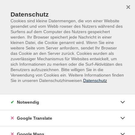
Skip to main content
Skip to page footer
×
Datenschutz
Cookies sind kleine Datenmengen, die von einer Website
gesendet und vom Webb rowser des Nutzers während des
Surfens auf dem Computer des Nutzers gespeichert
werden. Ihr Browser speichert jede Nachricht in einer
kleinen Datei, die Cookie genannt wird. Wenn Sie eine
weitere Seite vom Server anfordern, sendet Ihr Browser
Gesundheit & Bewegung
Ernährung
das Cookie an den Server zurück. Cookies wurden als
zuverlässiger Mechanismus für Websites entwickelt, um
Abendkurs
sich Informationen zu merken oder die Surf-Aktivitäten des
Präventives Ernährungstraining -
Benutzers aufzuzeichnen. Bitte willigen Sie in die
Prävention von Diabetes mellitus
Verwendung von Cookies ein. Weitere Informationen finden
Sie in unseren Datenschutzhinweisen.
Datenschutz
Diabetes mellitus ist eine der häufigsten
Volkskrankheiten unserer Zeit. Durch einen bewussten
Lebensstil lässt sich das Risiko deutlich senken. In
Notwendig
diesem Kurs erfahren Sie, welche zentrale Rolle die
Ernährung bei der Entstehung und Prävention von
Google Translate
Diabetes spielt und wie Sie aktiv vorbeugen können.
Sie erhalten fundiertes Wissen über die Erkrankung
Google Maps
sowie praxisnahe Empfehlungen für eine ausgewogene