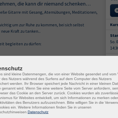
st nehmen, die kann dir niemand schenken…
nieße Gitarre mit Gesang, Atemübungen, Meditationen,
Kur
wichtig um zur Ruhe zu kommen, bei sich selbst
eue Kraft zu tanken...
Star
So. 
eit begleiten zu dürfen:
14:3
4 Un
enschutz
Anm
es sind kleine Datenmengen, die von einer Website gesendet und vo
r des Nutzers während des Surfens auf dem Computer des Nutzers
Doz
chert werden. Ihr Browser speichert jede Nachricht in einer kleinen Dat
Che
 genannt wird. Wenn Sie eine weitere Seite vom Server anfordern, se
owser das Cookie an den Server zurück. Cookies wurden als zuverlässi
ismus für Websites entwickelt, um sich Informationen zu merken oder
Gesc
ktivitäten des Benutzers aufzuzeichnen. Bitte willigen Sie in die Verwe
okies ein. Weitere Informationen finden Sie in unseren
Kurs
schutzhinweisen.
Datenschutz