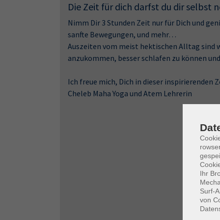
Die Zeit für dich darfst du dir selb
Nimm Dir 3 Stunden Zeit nur für Dich und ge
sanfte Bewegungen, und mehr…
Auszeiten vom meist hektischen Alltag sind 
anzukommen, besser schlafen zu können und n
Ich freue mich, Dich in dieser inspirierenden Z
Cheleb Maha Yoga und Atem Lehrerin
Dat
Cooki
rowse
gespei
Cookie
Ihr Br
Mechan
Surf-A
von Co
Daten