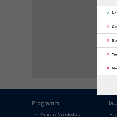
No
Go
Go
Yo
Ma
Programm
Hau
Mensch & Gesellschaft
S