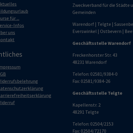
ktuelles
Zweckverband für die Städte 
ildungsurlaub
Gemeinden
urse für ...
Warendorf | Telgte | Sassenbe
ervice-Infos
Everswinkel | Ostbevern | Bee
ber uns
ontakt
Geschäftsstelle Warendorf
htliches
Freckenhorster Str. 43
48231 Warendorf
mpressum
AGB
Telefon: 02581/9384-0
iderrufsbelehrung
Fax: 02581/9384-26
atenschutzerklärung
Geschäftsstelle Telgte
arrierefreiheitserklärung
iderruf
Kapellenstr. 2
48291 Telgte
Telefon: 02504/2153
Fax: 02504/72170