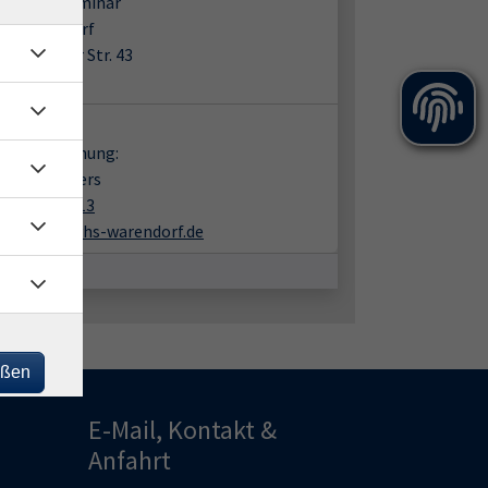
es Lehrerseminar
31 Warendorf
Freckenhorster Str. 43
m 20 / EG
takt:
en zur Buchung:
andra Möllers
02581-938413
moellers@vhs-warendorf.de
eßen
E-Mail, Kontakt &
Anfahrt