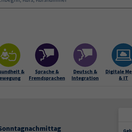
Startseite
Aktuelles
Bildungsurlaub
Kurse für 
sundheit &
Sprache &
Deutsch &
Digitale Me
ewegung
Fremdsprachen
Integration
& IT
 Sonntagnachmittag
Geb