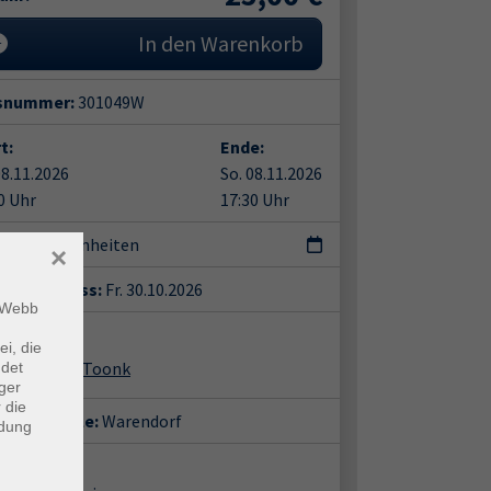
In den Warenkorb
snummer:
301049W
t:
Ende:
08.11.2026
So. 08.11.2026
0 Uhr
17:30 Uhr
terrichtseinheiten
×
eldeschluss:
Fr. 30.10.2026
m Webb
ent*in:
ei, die
leb-Manon Toonk
ndet
ger
 die
häftsstelle:
Warendorf
ndung
ort: