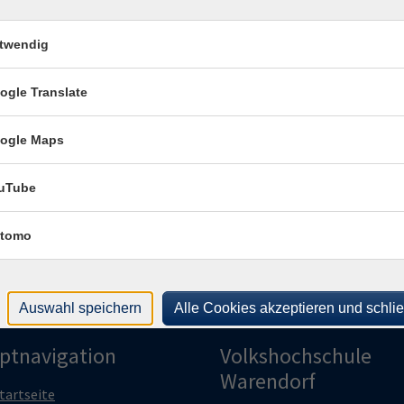
Alt
482
twendig
Rau
ogle Translate
Kon
Frag
ogle Maps
Alex
uTube
tomo
Auswahl speichern
Alle Cookies akzeptieren und schli
ptnavigation
Volkshochschule
Warendorf
tartseite