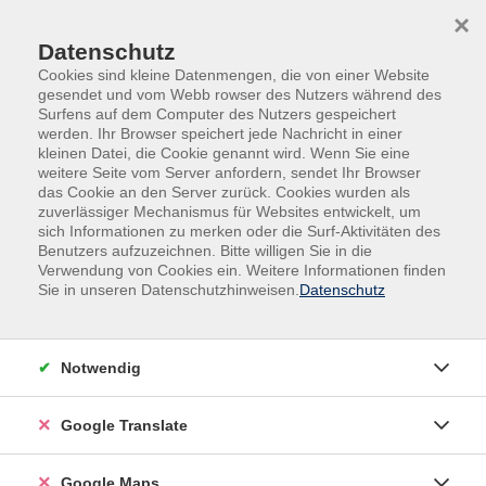
Skip to main content
Skip to page footer
×
Datenschutz
Cookies sind kleine Datenmengen, die von einer Website
gesendet und vom Webb rowser des Nutzers während des
Surfens auf dem Computer des Nutzers gespeichert
werden. Ihr Browser speichert jede Nachricht in einer
kleinen Datei, die Cookie genannt wird. Wenn Sie eine
weitere Seite vom Server anfordern, sendet Ihr Browser
Kultur & Kreativität
Kreativität
das Cookie an den Server zurück. Cookies wurden als
Kreativität - Kurse für Erwachsene
zuverlässiger Mechanismus für Websites entwickelt, um
sich Informationen zu merken oder die Surf-Aktivitäten des
Abendkurs
Benutzers aufzuzeichnen. Bitte willigen Sie in die
Jede Woche ein Gedicht
Verwendung von Cookies ein. Weitere Informationen finden
Kooperation mit der VHS Ahlen und VHS
Sie in unseren Datenschutzhinweisen.
Datenschutz
aktuelles forum Ahaus
Wer gerne Gedichte hört, liest, spricht, auswendig
Notwendig
lernt... kurzum mit ihnen lebt, ist in diesem Kursraum
herzlich willkommen. Am Dienstagabend um 18.00 Uhr
Google Translate
treffen wir uns auf eine halbe Stunde in einem Video-
Konferenzraum der vhs.cloud. Immer wird eine Person
Google Maps
ein Gedicht ihrer Wahl vorstellen und sagen, warum es