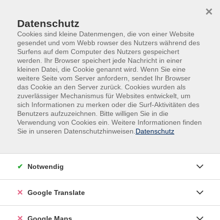
Skip to main content
Skip to page footer
×
Datenschutz
Cookies sind kleine Datenmengen, die von einer Website
gesendet und vom Webb rowser des Nutzers während des
Surfens auf dem Computer des Nutzers gespeichert
werden. Ihr Browser speichert jede Nachricht in einer
Übersicht unserer Dozent:innen
kleinen Datei, die Cookie genannt wird. Wenn Sie eine
weitere Seite vom Server anfordern, sendet Ihr Browser
das Cookie an den Server zurück. Cookies wurden als
zuverlässiger Mechanismus für Websites entwickelt, um
sich Informationen zu merken oder die Surf-Aktivitäten des
Dozent:innen A-Z
Benutzers aufzuzeichnen. Bitte willigen Sie in die
Verwendung von Cookies ein. Weitere Informationen finden
Frank Schlösser
Sie in unseren Datenschutzhinweisen.
Datenschutz
Filter
Notwendig
nur buchbare
nur beginnende
Google Translate
Loading...
Kurse (
1
)
Google Maps