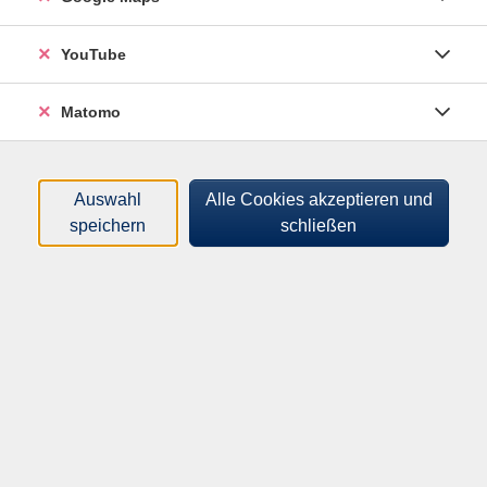
Sortierung
YouTube
Jede Woche ein Gedicht
Matomo
Kooperation mit der VHS Ahlen und VHS
aktuelles forum Ahaus
Di .
08.09.2026
18:00
Uhr
Auswahl
Alle Cookies akzeptieren und
Online-Kurs
speichern
schließen
Programm
Mensch & Gesellschaft
Kultur & Kreativität
Gesundheit & Bewegung