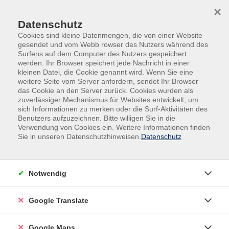
Skip to main content
Skip to page footer
×
Datenschutz
Cookies sind kleine Datenmengen, die von einer Website
gesendet und vom Webb rowser des Nutzers während des
Surfens auf dem Computer des Nutzers gespeichert
werden. Ihr Browser speichert jede Nachricht in einer
kleinen Datei, die Cookie genannt wird. Wenn Sie eine
weitere Seite vom Server anfordern, sendet Ihr Browser
Kurse für...
Kids und Teens
das Cookie an den Server zurück. Cookies wurden als
zuverlässiger Mechanismus für Websites entwickelt, um
Herbstferienworkshop
sich Informationen zu merken oder die Surf-Aktivitäten des
Mode. Macht. Politik. - Kreatives
Benutzers aufzuzeichnen. Bitte willigen Sie in die
Upcycling mit modetheoretischem
Verwendung von Cookies ein. Weitere Informationen finden
Sie in unseren Datenschutzhinweisen.
Datenschutz
Anteil
Workshop für alle Modeinteressierten ab 16
Mode beeinflusst, wie wir uns selbst sehen und wie wir
Notwendig
von anderen wahrgenommen werden. Sie ist mit
gesellschaftlichen Vorstellungen, Erwartungen und
Google Translate
Rollenbildern verknüpft und begleitet uns in allen
Lebensphasen. Gleichzeitig kann Kleidung ein Mittel
Google Maps