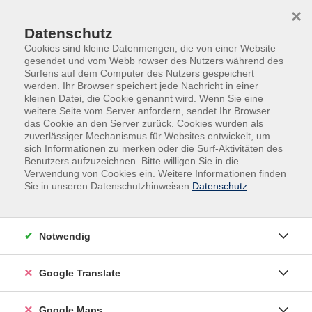
Skip to main content
Skip to page footer
×
Datenschutz
Cookies sind kleine Datenmengen, die von einer Website
gesendet und vom Webb rowser des Nutzers während des
Surfens auf dem Computer des Nutzers gespeichert
werden. Ihr Browser speichert jede Nachricht in einer
kleinen Datei, die Cookie genannt wird. Wenn Sie eine
weitere Seite vom Server anfordern, sendet Ihr Browser
Mensch & Gesellschaft
Information
das Cookie an den Server zurück. Cookies wurden als
zuverlässiger Mechanismus für Websites entwickelt, um
Online-Vortrag
sich Informationen zu merken oder die Surf-Aktivitäten des
Vertrauen in Wissenschaft - zwischen
Benutzers aufzuzeichnen. Bitte willigen Sie in die
Expertise und Skepsis
Verwendung von Cookies ein. Weitere Informationen finden
Sie in unseren Datenschutzhinweisen.
Datenschutz
vhs-zuhause - vhs.wissen live
Wissenschaft prägt unser Leben in hohem Maße – von
Medizin und Klimaforschung bis hin zu Künstlicher
Notwendig
Intelligenz.
Zugleich ist Vertrauen in Wissenschaft heute keine
Google Translate
Selbstverständlichkeit mehr.
Während viele Menschen der Forschung weiterhin
Google Maps