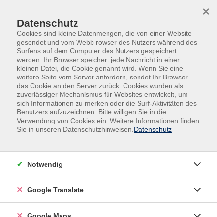
Skip to main content
Skip to page footer
×
Datenschutz
Cookies sind kleine Datenmengen, die von einer Website
gesendet und vom Webb rowser des Nutzers während des
Surfens auf dem Computer des Nutzers gespeichert
werden. Ihr Browser speichert jede Nachricht in einer
kleinen Datei, die Cookie genannt wird. Wenn Sie eine
weitere Seite vom Server anfordern, sendet Ihr Browser
Veranstaltungen & Vorträge
Vortrag
das Cookie an den Server zurück. Cookies wurden als
zuverlässiger Mechanismus für Websites entwickelt, um
Gesundheitsvortrag
sich Informationen zu merken oder die Surf-Aktivitäten des
Gesund ins Frühjahr mit Heilfasten
Benutzers aufzuzeichnen. Bitte willigen Sie in die
Verwendung von Cookies ein. Weitere Informationen finden
Das Heilfasten bietet die einzigartige Möglichkeit, mit
Sie in unseren Datenschutzhinweisen.
Datenschutz
einfachen Mitteln dem Körper viel Gutes zu tun. Neben
der Gewichtsreduktion wird der Körper von Stoffen
befreit, die zu Krankheiten führen können. Darüber
Notwendig
hinaus ist auch der Geist gefordert, denn das
Heilfasten erfordert doch zunächst eine Überwindung
Google Translate
von Vorurteilen. Doch fast jeder kann Heilfasten! Der
Vortrag der Heilpraktikerin wird zeigen, welche
Google Maps
gesundheitlichen Vorteile das Heilfasten bietet, wie es