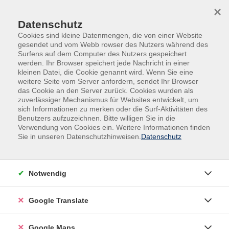
Skip to main content
Skip to page footer
×
Datenschutz
Cookies sind kleine Datenmengen, die von einer Website
gesendet und vom Webb rowser des Nutzers während des
Surfens auf dem Computer des Nutzers gespeichert
werden. Ihr Browser speichert jede Nachricht in einer
kleinen Datei, die Cookie genannt wird. Wenn Sie eine
weitere Seite vom Server anfordern, sendet Ihr Browser
Kurse nach Themen
das Cookie an den Server zurück. Cookies wurden als
zuverlässiger Mechanismus für Websites entwickelt, um
Loading...
sich Informationen zu merken oder die Surf-Aktivitäten des
Benutzers aufzuzeichnen. Bitte willigen Sie in die
Verwendung von Cookies ein. Weitere Informationen finden
Filter
Sie in unseren Datenschutzhinweisen.
Datenschutz
Notwendig
Wochentage
Google Translate
Tageszeiten
Google Maps