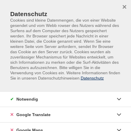
Skip to main content
Skip to page footer
×
Datenschutz
Cookies sind kleine Datenmengen, die von einer Website
gesendet und vom Webb rowser des Nutzers während des
Surfens auf dem Computer des Nutzers gespeichert
werden. Ihr Browser speichert jede Nachricht in einer
kleinen Datei, die Cookie genannt wird. Wenn Sie eine
weitere Seite vom Server anfordern, sendet Ihr Browser
Programm
Sprachen & Fremdsprachen
Englisch
das Cookie an den Server zurück. Cookies wurden als
Aufbaukurse
zuverlässiger Mechanismus für Websites entwickelt, um
sich Informationen zu merken oder die Surf-Aktivitäten des
Aufbaukurse
Benutzers aufzuzeichnen. Bitte willigen Sie in die
Verwendung von Cookies ein. Weitere Informationen finden
Filter
Sie in unseren Datenschutzhinweisen.
Datenschutz
Notwendig
Wochentage
Google Translate
Tageszeiten
Google Maps